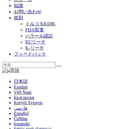
知識
お問い合わせ
規則
トルコ KKDIK
FDA監査
ハラール認証
EUリーチ
K-リーチ
フィードバック
言語
日本語
English
Việt Nam
Български
Kreyòl Ayisyen
فارسی
Español
Čeština
bosanski
Srbija jezik (latinica)