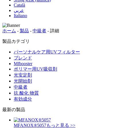
Català
عربي
Italiano
ホーム
-
製品
-
中級者
-
詳細
製品カテゴリ
パーソナルケア用UVフィルター
ブレンド
Mfbooster
ポリマー用UV吸収剤
光安定剤
光開始剤
中級者
抗 酸化 物質
有効成分
最新の製品
MFANOX®5057
もっと見る >>