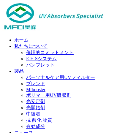
ホーム
私たちについて
倫理的コミットメント
E.H.Sシステム
パンフレット
製品
パーソナルケア用UVフィルター
ブレンド
Mfbooster
ポリマー用UV吸収剤
光安定剤
光開始剤
中級者
抗 酸化 物質
有効成分
ニュース