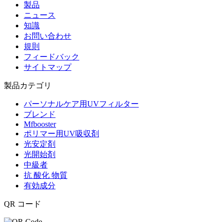
製品
ニュース
知識
お問い合わせ
規則
フィードバック
サイトマップ
製品カテゴリ
パーソナルケア用UVフィルター
ブレンド
Mfbooster
ポリマー用UV吸収剤
光安定剤
光開始剤
中級者
抗 酸化 物質
有効成分
QR コード