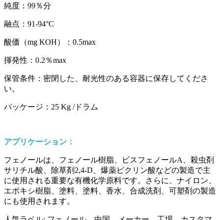
純度：99％分
融点：91-94°C
酸価（mg KOH）：0.5max
揮発性：0.2％max
保管条件：密閉した、耐光性のある容器に保存してくださ
い。
パッケージ：25 Kg /ドラム
アプリケーション：
フェノールは、フェノール樹脂、ビスフェノールA、殺虫剤
サリチル酸、除草剤2,4-D、爆薬ピクリン酸などの製造で主
に使用される重要な有機化学原料です。さらに、ナイロン、
エポキシ樹脂、塗料、塗料、香水、合成洗剤、可塑剤の製造
にも使用されます。
人気ラベル: フェノール、中国、メーカー、工場、カスタマ